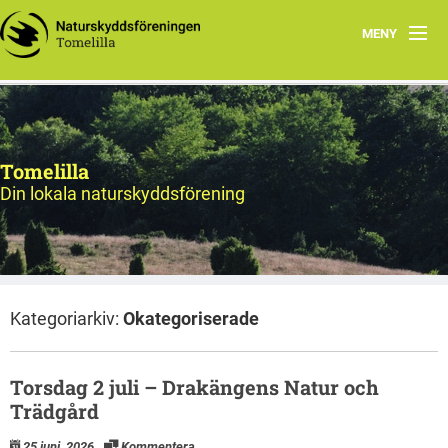
MENY
Hem
Program
Tomelilla
Natursnokarna
Din lokala naturskyddsförening
Styrelsen
Utflyktsmål
Kategoriarkiv:
Okategoriserade
Bildarkiv
Torsdag 2 juli – Drakängens Natur och
Trädgård
25 juni, 2026
Kommentera