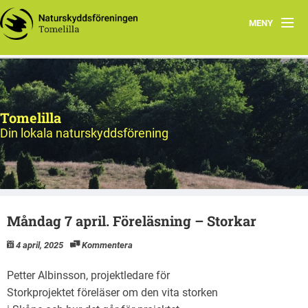
MENY
Hem
Program
Tomelilla
Natursnokarna
Din lokala naturskyddsförening
Styrelsen
Utflyktsmål
Måndag 7 april. Föreläsning – Storkar
Bildarkiv
4 april, 2025
Kommentera
Petter Albinsson, projektledare för
Storkprojektet föreläser om den vita storken