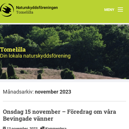
MENY
Hem
Program
Tomelilla
Natursnokarna
Din lokala naturskyddsförening
Styrelsen
Utflyktsmål
Månadsarkiv:
november 2023
Bildarkiv
Onsdag 15 november – Föredrag om våra
Bevingade vänner
13 november, 2023
Kommentera