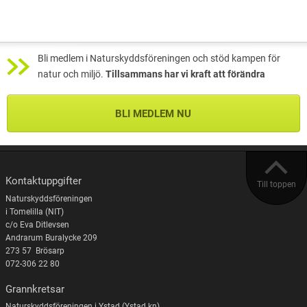
Bli medlem i Naturskyddsföreningen och stöd kampen för
natur och miljö.
Tillsammans har vi kraft att förändra
BLI MEDLEM NU
Kontaktuppgifter
Till toppen
Naturskyddsföreningen
i Tomelilla (NIT)
c/o Eva Ditlevsen
Andrarum Buralycke 209
273 57 Brösarp
072-306 22 80
Grannkretsar
Naturskyddsföreningen i Ystad (Ystad kn)