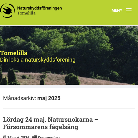
MENY
Hem
Program
Tomelilla
Natursnokarna
Din lokala naturskyddsförening
Styrelsen
Utflyktsmål
Månadsarkiv:
maj 2025
Bildarkiv
Lördag 24 maj. Natursnokarna –
Försommarens fågelsång
15 maj, 2025
Kommentera