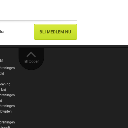
dra
BLI MEDLEM NU
ar
Till toppen
öreningen i
kn)
örening
 kn)
öreningen i
n)
öreningen i
bygden
öreningen i
örbund)