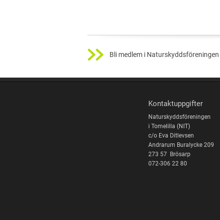
Bli medlem i Naturskyddsföreningen 
Kontaktuppgifter
Naturskyddsföreningen
i Tomelilla (NIT)
c/o Eva Ditlevsen
Andrarum Buralycke 209
273 57 Brösarp
072-306 22 80