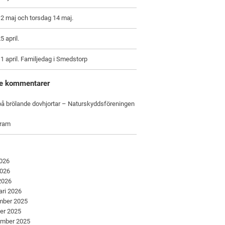
2 maj och torsdag 14 maj.
5 april.
1 april. Familjedag i Smedstorp
e kommentarer
å brölande dovhjortar – Naturskyddsföreningen
gram
2026
2026
 2026
ari 2026
mber 2025
er 2025
ember 2025