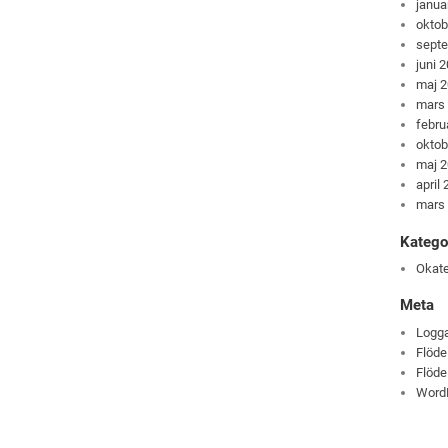
janua
oktob
sept
juni 
maj 
mars
febru
oktob
maj 
april
mars
Katego
Okate
Meta
Logga
Flöde
Flöde
Word