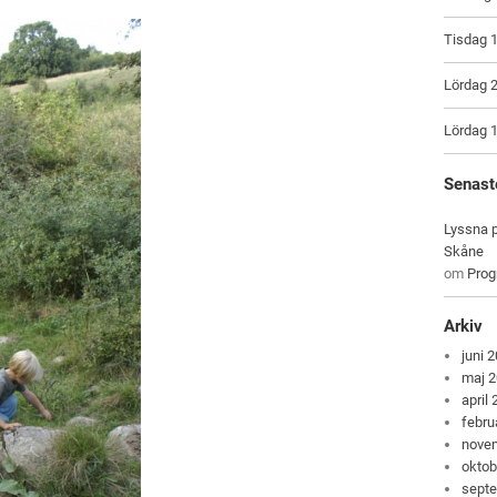
Tisdag 1
Lördag 2
Lördag 1
Senast
Lyssna p
Skåne
om
Pro
Arkiv
juni 
maj 
april
febru
nove
oktob
sept