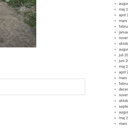
augus
maj 
april
mars
febru
janua
nove
oktob
augus
juli 2
juni 
maj 
april
mars
febru
dece
nove
oktob
sept
augus
maj 
mars