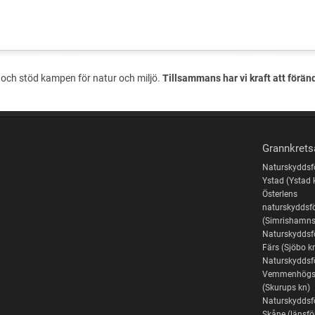
och stöd kampen för natur och miljö.
Tillsammans har vi kraft att förän
Grannkrets
Naturskyddsf
Ystad (Ystad 
Österlens
naturskyddsf
(Simrishamns
Naturskyddsf
Färs (Sjöbo k
Naturskyddsf
Vemmenhögs
(Skurups kn)
Naturskyddsf
Skåne (länsf