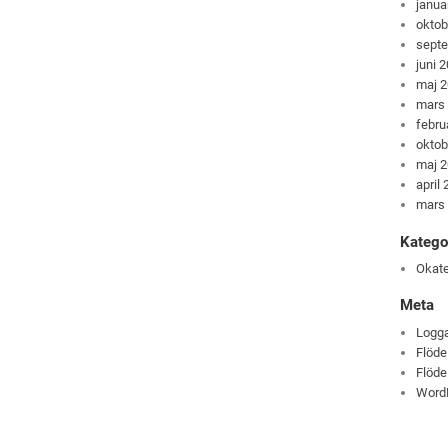
janua
oktob
sept
juni 
maj 
mars
febru
oktob
maj 
april
mars
Katego
Okate
Meta
Logga
Flöde
Flöde
Word