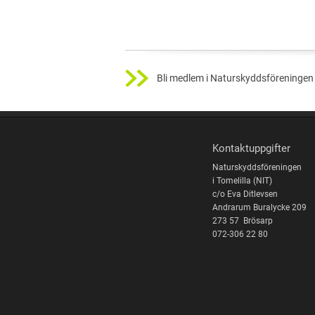
Bli medlem i Naturskyddsföreningen 
Kontaktuppgifter
Naturskyddsföreningen
i Tomelilla (NIT)
c/o Eva Ditlevsen
Andrarum Buralycke 209
273 57 Brösarp
072-306 22 80