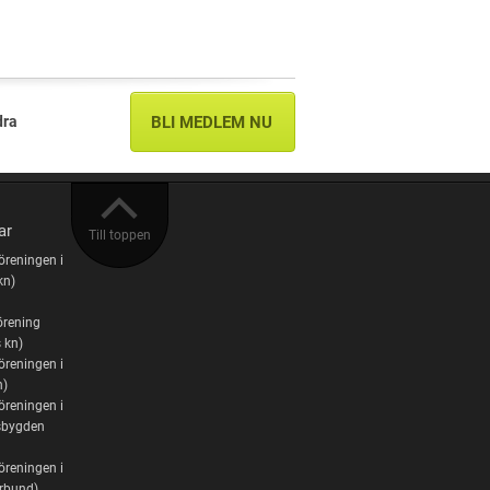
dra
BLI MEDLEM NU
ar
Till toppen
öreningen i
kn)
örening
 kn)
öreningen i
n)
öreningen i
bygden
öreningen i
örbund)