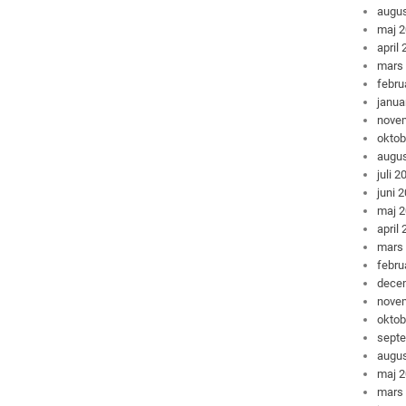
augus
maj 
april
mars
febru
janua
nove
oktob
augus
juli 2
juni 
maj 
april
mars
febru
dece
nove
oktob
sept
augus
maj 
mars