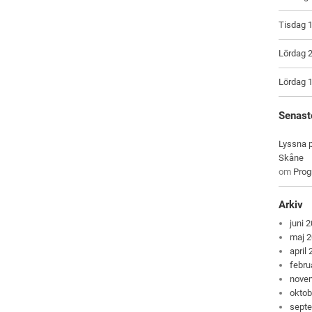
Tisdag 1
Lördag 2
Lördag 1
Senast
Lyssna p
Skåne
om
Pro
Arkiv
juni 
maj 
april
febru
nove
oktob
sept