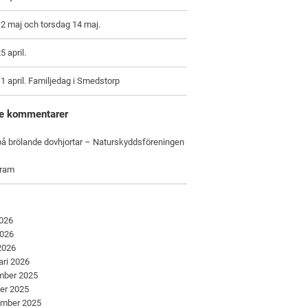
2 maj och torsdag 14 maj.
5 april.
1 april. Familjedag i Smedstorp
e kommentarer
å brölande dovhjortar – Naturskyddsföreningen
gram
2026
2026
 2026
ari 2026
mber 2025
er 2025
ember 2025