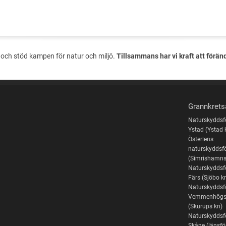
och stöd kampen för natur och miljö.
Tillsammans har vi kraft att förän
Grannkrets
Naturskyddsf
Ystad (Ystad 
Österlens
naturskyddsf
(Simrishamns
Naturskyddsf
Färs (Sjöbo k
Naturskyddsf
Vemmenhögs
(Skurups kn)
Naturskyddsf
Skåne (länsf