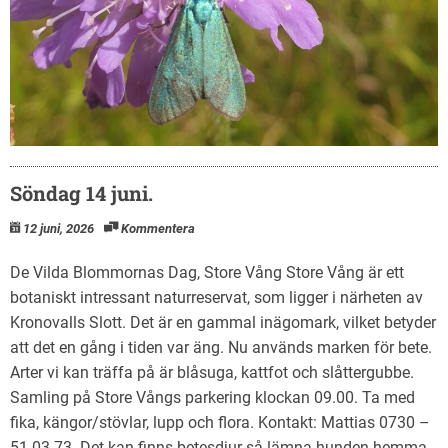
Söndag 14 juni.
12 juni, 2026
Kommentera
De Vilda Blommornas Dag, Store Vång Store Vång är ett
botaniskt intressant naturreservat, som ligger i närheten av
Kronovalls Slott. Det är en gammal inägomark, vilket betyder
att det en gång i tiden var äng. Nu används marken för bete.
Arter vi kan träffa på är blåsuga, kattfot och slåttergubbe.
Samling på Store Vångs parkering klockan 09.00. Ta med
fika, kängor/stövlar, lupp och flora. Kontakt: Mattias 0730 –
51 03 73. Det kan finns betesdjur så lämna hunden hemma.