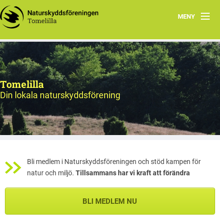
MENY
Hem
Program
Tomelilla
Natursnokarna
Din lokala naturskyddsförening
Styrelsen
Utflyktsmål
Bildarkiv
Bli medlem i Naturskyddsföreningen och stöd kampen för
natur och miljö.
Tillsammans har vi kraft att förändra
BLI MEDLEM NU