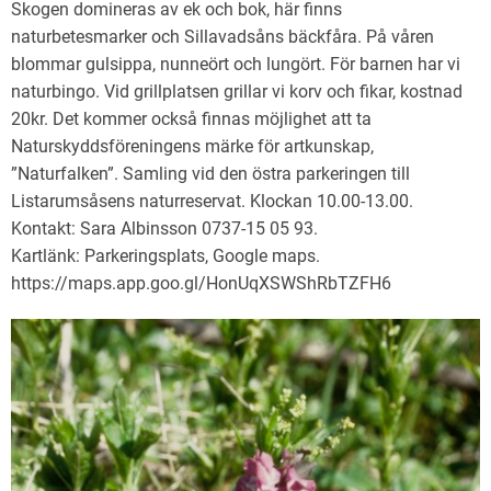
Skogen domineras av ek och bok, här finns
naturbetesmarker och Sillavadsåns bäckfåra. På våren
blommar gulsippa, nunneört och lungört. För barnen har vi
naturbingo. Vid grillplatsen grillar vi korv och fikar, kostnad
20kr. Det kommer också finnas möjlighet att ta
Naturskyddsföreningens märke för artkunskap,
”Naturfalken”. Samling vid den östra parkeringen till
Listarumsåsens naturreservat. Klockan 10.00-13.00.
Kontakt: Sara Albinsson 0737-15 05 93.
Kartlänk: Parkeringsplats, Google maps.
https://maps.app.goo.gl/HonUqXSWShRbTZFH6