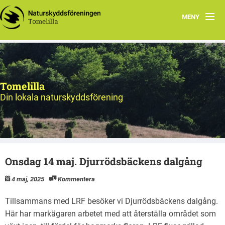
MENY
Hem
Program
Tomelilla
Natursnokarna
Din lokala naturskyddsförening
Styrelsen
Utflyktsmål
Onsdag 14 maj. Djurrödsbäckens dalgång
Bildarkiv
4 maj, 2025
Kommentera
Tillsammans med LRF besöker vi Djurrödsbäckens dalgång.
Här har markägaren arbetet med att återställa området som