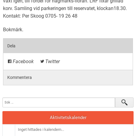
växt igen, till fördel för hagmarks-floran. LRF fixar grillad
korv. Samling vid parkeringen till reservatet, klockan18.30.
Kontakt: Per Skoog 0705- 19 26 48
Bokmärk
.
Dela
Facebook
Twitter
Kommentera
Aktivitetskalender
Inget hittades i kalendern...