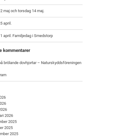
2 maj och torsdag 14 maj.
5 april.
1 april. Familjedag i Smedstorp
e kommentarer
å brölande dovhjortar – Naturskyddsföreningen
gram
2026
2026
 2026
ari 2026
mber 2025
er 2025
ember 2025