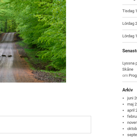
Tisdag 1
Lördag 2
Lördag 1
Senast
Lyssna p
Skåne
om
Pro
Arkiv
juni 
maj 
april
febru
nove
oktob
sept