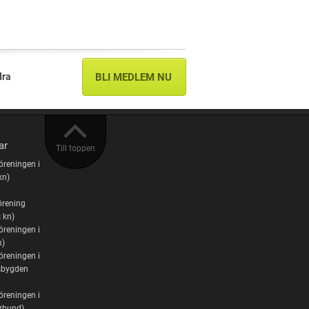
dra
BLI MEDLEM NU
ar
Till toppen
öreningen i
kn)
örening
 kn)
öreningen i
n)
öreningen i
bygden
öreningen i
örbund)