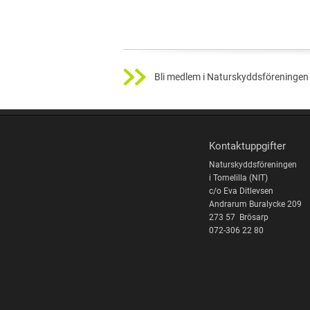
Bli medlem i Naturskyddsföreningen 
Kontaktuppgifter
Naturskyddsföreningen
i Tomelilla (NIT)
c/o Eva Ditlevsen
Andrarum Buralycke 209
273 57 Brösarp
072-306 22 80