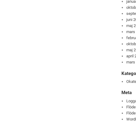
janua
oktob
sept
juni 
maj 
mars
febru
oktob
maj 
april
mars
Katego
Okate
Meta
Logga
Flöde
Flöde
Word