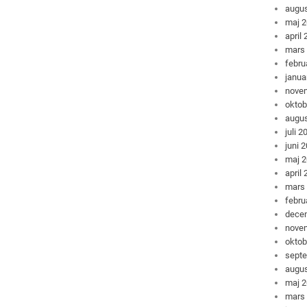
augus
maj 
april
mars
febru
janua
nove
oktob
augus
juli 2
juni 
maj 
april
mars
febru
dece
nove
oktob
sept
augus
maj 
mars