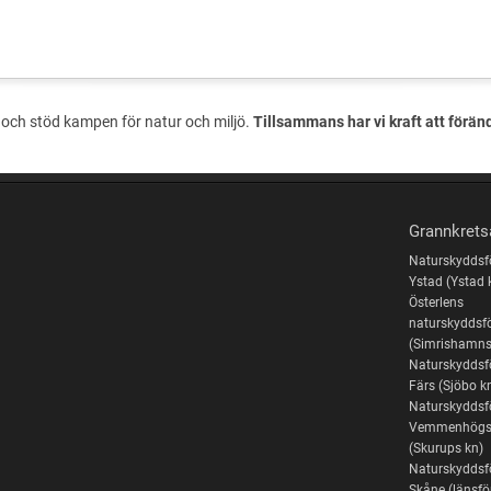
och stöd kampen för natur och miljö.
Tillsammans har vi kraft att förän
Grannkrets
Naturskyddsf
Ystad (Ystad 
Österlens
naturskyddsf
(Simrishamns
Naturskyddsf
Färs (Sjöbo k
Naturskyddsf
Vemmenhögs
(Skurups kn)
Naturskyddsf
Skåne (länsf