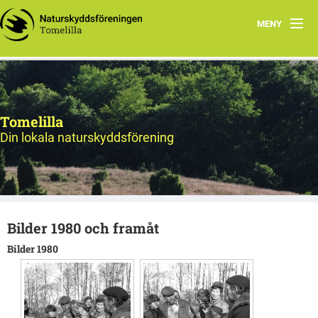
MENY
Hem
Program
Tomelilla
Natursnokarna
Din lokala naturskyddsförening
Styrelsen
Utflyktsmål
Bilder 1980 och framåt
Bildarkiv
Bilder 1980