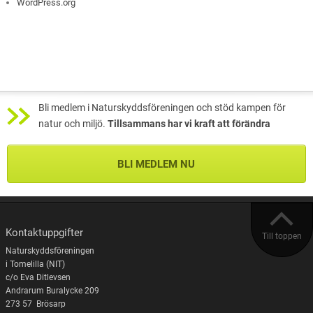
WordPress.org
Bli medlem i Naturskyddsföreningen och stöd kampen för
natur och miljö.
Tillsammans har vi kraft att förändra
BLI MEDLEM NU
Kontaktuppgifter
Till toppen
Naturskyddsföreningen
i Tomelilla (NIT)
c/o Eva Ditlevsen
Andrarum Buralycke 209
273 57 Brösarp